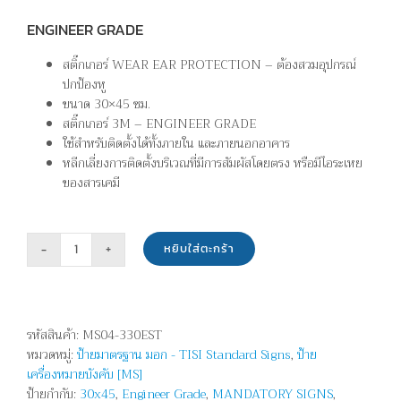
ENGINEER GRADE
สติ๊กเกอร์ WEAR EAR PROTECTION – ต้องสวมอุปกรณ์
ปกป้องหู
ขนาด 30×45 ซม.
สติ๊กเกอร์ 3M – ENGINEER GRADE
ใช้สำหรับติดตั้งได้ทั้งภายใน และภายนอกอาคาร
หลีกเลี่ยงการติดตั้งบริเวณที่มีการสัมผัสโดยตรง หรือมีไอระเหย
ของสารเคมี
หยิบใส่ตะกร้า
จำนวน
ต้อง
สวม
อุปกรณ์
รหัสสินค้า:
MS04-330EST
ปกป้อง
หมวดหมู่:
ป้ายมาตรฐาน มอก - TISI Standard Signs
,
ป้าย
หู
เครื่องหมายบังคับ [MS]
-
ป้ายกำกับ:
30x45
,
Engineer Grade
,
MANDATORY SIGNS
,
WEAR