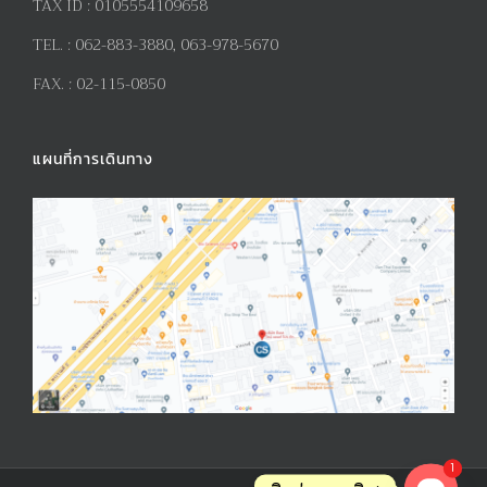
TAX ID :
0105554109658
TEL. :
062-883-3880, 063-978-5670
FAX. :
02-115-0850
แผนที่การเดินทาง
1