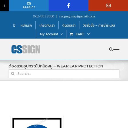
↑
ติดต่อเรา
Skip
062-8833880
|
cssigngroup@gmail.com
to
หน้าแรก
เกี่ยวกับเรา
ติดต่อเรา
วิธีสั่งซื้อ – การชำระเงิน
content
My Account
CART
ต้องสวมอุปกรณ์ปกป้องหู – WEAR EAR PROTECTION
Search
for: