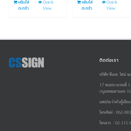
Quick
Quick
หยิบใส่
หยิบใส่
View
View
ตะกร้า
ตะกร้า
ติดต่อเรา
บริษัท ซีเอส. ไซน์ แ
17
ซอยบางกระดี่
1
กรุงเทพมหานคร 1
เลขประจำตัวผู้เสียภ
โทรศัพท์
:
062-883
โทรสาร
. :
02-115-