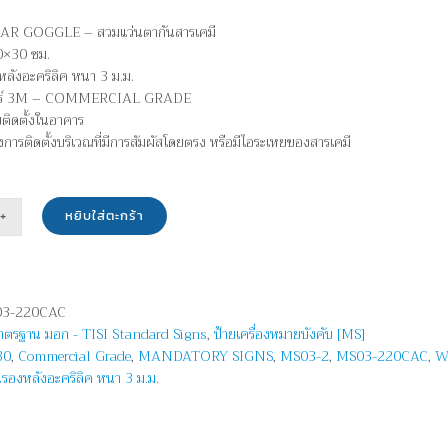
EAR GOGGLE – สวมแว่นตากันสารเคมี
0×30 ซม.
หลังอะคริลิค หนา 3 ม.ม.
กอร์ 3M – COMMERCIAL GRADE
บติดตั้งในอาคาร
ยงการติดตั้งบริเวณที่มีการสัมผัสโดยตรง หรือมีไอระเหยของสารเคมี
หยิบใส่ตะกร้า
น
า
3-220CAC
มาตรฐาน มอก - TISI Standard Signs
,
ป้ายเครื่องหมายบังคับ [MS]
30
,
Commercial Grade
,
MANDATORY SIGNS
,
MS03-2
,
MS03-220CAC
,
W
นรองหลังอะคริลิค หนา 3 ม.ม.
R
GLE