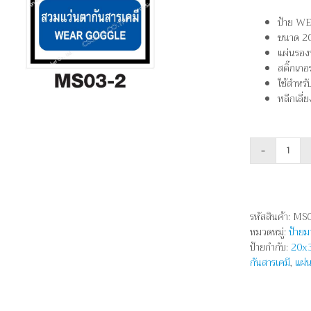
ป้าย W
ขนาด 2
แผ่นรอง
สติ๊กเ
ใช้สำหรั
หลีกเลี่
จำนว
สวม
แว่นต
กัน
รหัสสินค้า:
MS0
สาร
หมวดหมู่:
ป้าย
เคมี
ป้ายกำกับ:
20x
-
กันสารเคมี
,
แผ่
WEA
GOG
ชิ้น