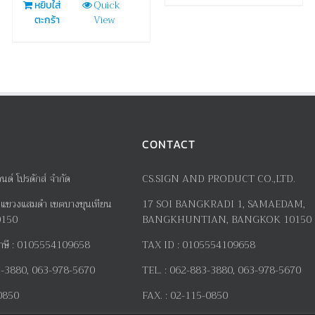
Quick
หยิบใส่
View
ตะกร้า
CONTACT
อนด์ โปรดักส์ จำกัด
CS.SIGN AND PRODUCT CO.,LTD.
แขวงแสมดำ เขตบางขุนเทียน
17
SOI BANGKRADI
1
, SAMAEDAM,
0150
BANGKHUNTIAN, BANGKOK 10150
าษี
:
0105554109658
TAX ID :
0105554109658
-3880, 063-978-5670
TEL. :
062-883-3880, 063-978-5670
0850
FAX. :
02-115-0850