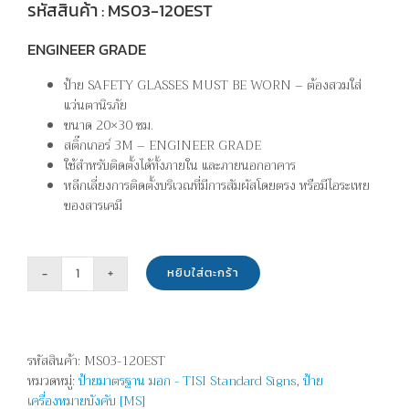
รหัสสินค้า : MS03-120EST
ENGINEER GRADE
ป้าย SAFETY GLASSES MUST BE WORN – ต้องสวมใส่
แว่นตานิรภัย
ขนาด 20×30 ซม.
สติ๊กเกอร์ 3M – ENGINEER GRADE
ใช้สำหรับติดตั้งได้ทั้งภายใน และภายนอกอาคาร
หลีกเลี่ยงการติดตั้งบริเวณที่มีการสัมผัสโดยตรง หรือมีไอระเหย
ของสารเคมี
หยิบใส่ตะกร้า
จำนวน
ต้อง
สวม
ใส่
รหัสสินค้า:
MS03-120EST
แว่นตา
หมวดหมู่:
ป้ายมาตรฐาน มอก - TISI Standard Signs
,
ป้าย
นิรภัย
เครื่องหมายบังคับ [MS]
-