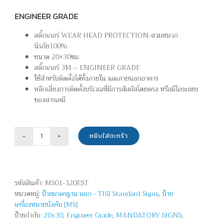
ENGINEER GRADE
สติ๊กเกอร์ WEAR HEAD PROTECTION-สวมหมวก
นิรภัย100%
ขนาด 20×30ซม.
สติ๊กเกอร์ 3M – ENGINEER GRADE
ใช้สำหรับติดตั้งได้ทั้งภายใน และภายนอกอาคาร
หลีกเลี่ยงการติดตั้งบริเวณที่มีการสัมผัสโดยตรง หรือมีไอระเหย
ของสารเคมี
หยิบใส่ตะกร้า
จำนวน
สวม
หมวก
นิรภัย100%
รหัสสินค้า:
MS01-320EST
-
หมวดหมู่:
ป้ายมาตรฐาน มอก - TISI Standard Signs
,
ป้าย
WEAR
เครื่องหมายบังคับ [MS]
HEAD
ป้ายกำกับ:
20x30
,
Engineer Grade
,
MANDATORY SIGNS
,
PROTECTION