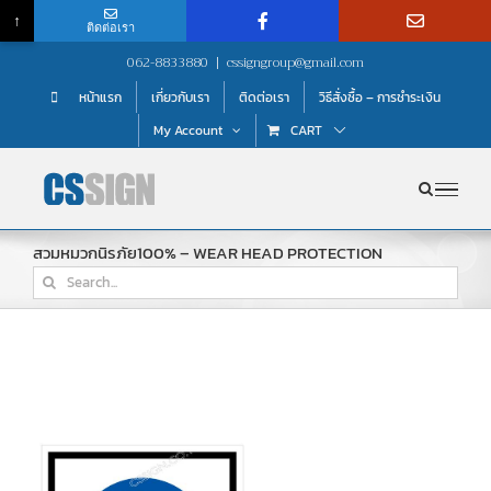
↑
ติดต่อเรา
Skip
062-8833880
|
cssigngroup@gmail.com
to
หน้าแรก
เกี่ยวกับเรา
ติดต่อเรา
วิธีสั่งซื้อ – การชำระเงิน
content
My Account
CART
สวมหมวกนิรภัย100% – WEAR HEAD PROTECTION
Search
for: