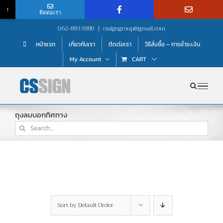
↑
ติดต่อเรา
Skip
062-8833880
|
cssigngroup@gmail.com
to
หน้าแรก
เกี่ยวกับเรา
ติดต่อเรา
วิธีสั่งซื้อ – การชำระเงิน
content
My Account
CART
ถุงลมบอกทิศทาง
Search
for:
Sort by
Default Order