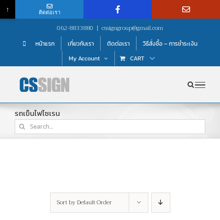
↑
ติดต่อเรา
Skip
062-8833880
|
cssigngroup@gmail.com
to
หน้าแรก
เกี่ยวกับเรา
ติดต่อเรา
วิธีสั่งซื้อ – การชำระเงิน
content
My Account
CART
รถเข็นไฟไซเรน
Search
for:
Sort by
Default Order