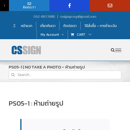
↑
ติดต่อเรา
Skip
062-8833880
|
cssigngroup@gmail.com
to
หน้าแรก
เกี่ยวกับเรา
ติดต่อเรา
วิธีสั่งซื้อ – การชำระเงิน
content
My Account
CART
PS05-1 | NO TAKE A PHOTO – ห้ามถ่ายรูป
Search
for:
PS05-1 : ห้ามถ่ายรูป