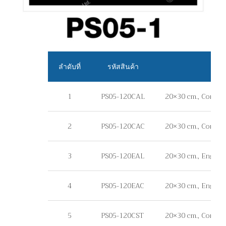
ลำดับที่
รหัสสินค้า
1
PS05-120CAL
20×30 cm., Commerc
2
PS05-120CAC
20×30 cm., Commerc
3
PS05-120EAL
20×30 cm., Engineer
4
PS05-120EAC
20×30 cm., Enginee
5
PS05-120CST
20×30 cm., Commercia