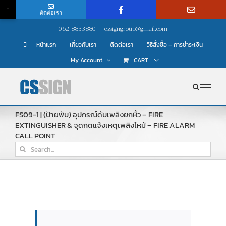
↑
ติดต่อเรา
Skip
062-8833880
|
cssigngroup@gmail.com
to
หน้าแรก
เกี่ยวกับเรา
ติดต่อเรา
วิธีสั่งซื้อ – การชำระเงิน
content
My Account
CART
FS09-1 | (ป้ายพับ) อุปกรณ์ดับเพลิงยกหิ้ว – FIRE
EXTINGUISHER & จุดกดแจ้งเหตุเพลิงไหม้ – FIRE ALARM
CALL POINT
Search
for: